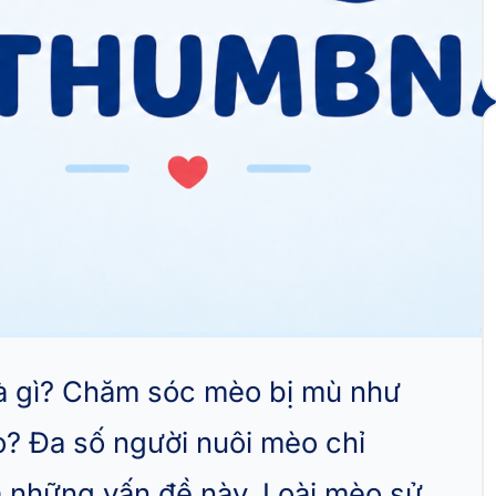
à gì? Chăm sóc mèo bị mù như
? Đa số người nuôi mèo chỉ
 những vấn đề này. Loài mèo sử