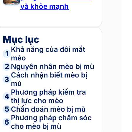
và khỏe mạnh
Mục lục
Khả năng của đôi mắt
1
mèo
2
Nguyên nhân mèo bị mù
Cách nhận biết mèo bị
3
mù
Phương pháp kiểm tra
4
thị lực cho mèo
5
Chẩn đoán mèo bị mù
Phương pháp chăm sóc
6
cho mèo bị mù