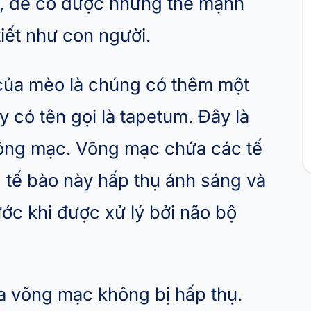
n, để có được những thế mạnh
tiết như con người.
của mèo là chúng có thêm một
 có tên gọi là tapetum. Đây là
õng mạc. Võng mạc chứa các tế
 tế bào này hấp thụ ánh sáng và
ớc khi được xử lý bởi não bộ
a võng mạc không bị hấp thụ.