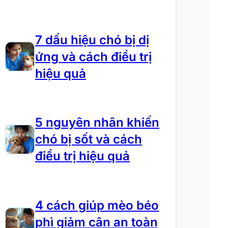
7 dấu hiệu chó bị dị
ứng và cách điều trị
hiệu quả
5 nguyên nhân khiến
chó bị sốt và cách
điều trị hiệu quả
4 cách giúp mèo béo
phì giảm cân an toàn