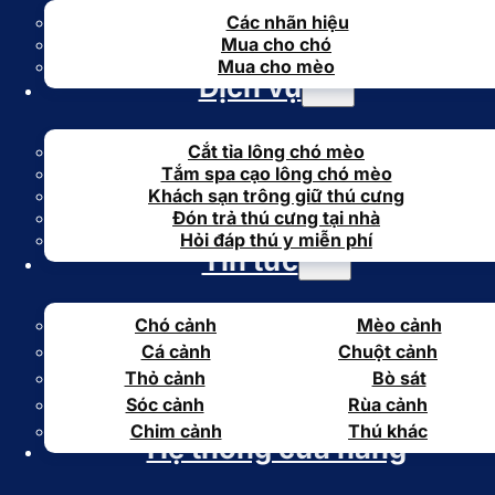
Các nhãn hiệu
Mua cho chó
Mua cho mèo
Dịch vụ
Cắt tỉa lông chó mèo
Tắm spa cạo lông chó mèo
Khách sạn trông giữ thú cưng
Đón trả thú cưng tại nhà
Hỏi đáp thú y miễn phí
Tin tức
Chó cảnh
Mèo cảnh
Cá cảnh
Chuột cảnh
Thỏ cảnh
Bò sát
Sóc cảnh
Rùa cảnh
Chim cảnh
Thú khác
Hệ thống cửa hàng