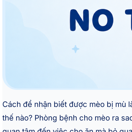
Cách để nhận biết được mèo bị mù l
thế nào? Phòng bệnh cho mèo ra sao
quan tâm đến việc cho ăn mà bỏ qua