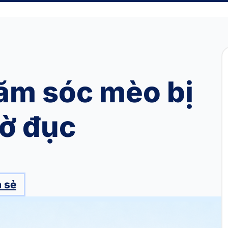
ăm sóc mèo bị
ờ đục
 sẻ