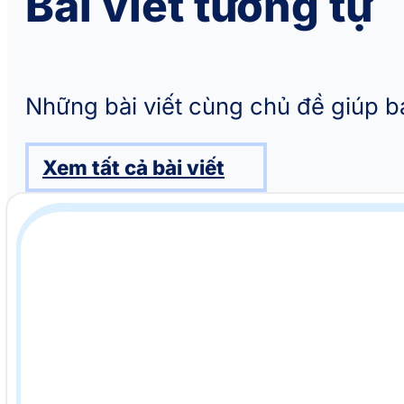
Bài viết tương tự
Những bài viết cùng chủ đề giúp b
Xem tất cả bài viết
3 giai đoạn chu kỳ kinh nguyệt của chó cái tới tháng sa lơ