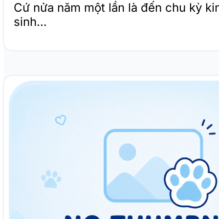
Cứ nửa năm một lần là đến chu kỳ k
sinh…
Giống chó Saint Bernard: linh vật của vùng núi