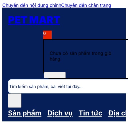
Chuyển đến nội dung chính
Chuyển đến chân trang
PET MART
0
Chưa có sản phẩm trong giỏ
hàng.
Tìm
kiếm
Sản phẩm
Dịch vụ
Tin tức
Địa c