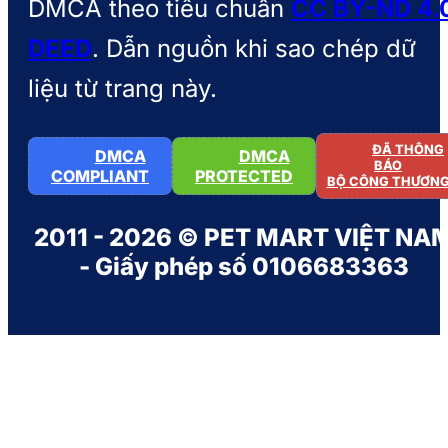
DMCA theo tiêu chuẩn
CC BY-ND 4.
DEED
. Dẫn nguồn khi sao chép dữ
liệu từ trang này.
ĐÃ THÔNG
DMCA
DMCA
BÁO
COMPLIANT
PROTECTED
BỘ CÔNG THƯƠN
2011 - 2026 © PET MART VIỆT NA
- Giấy phép số 0106683363