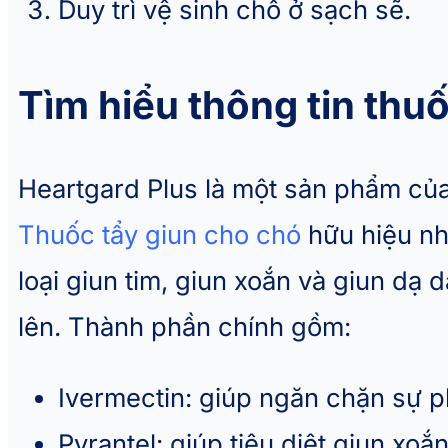
Duy trì vệ sinh chỗ ở sạch sẽ.
Tìm hiểu thông tin thu
Heartgard Plus là một sản phẩm của
Thuốc tẩy giun cho chó
hữu hiệu nh
loại giun tim, giun xoắn và giun dạ 
lên. Thành phần chính gồm:
Ivermectin: giúp ngăn chặn sự ph
Pyrantel: giúp tiêu diệt giun xoắ