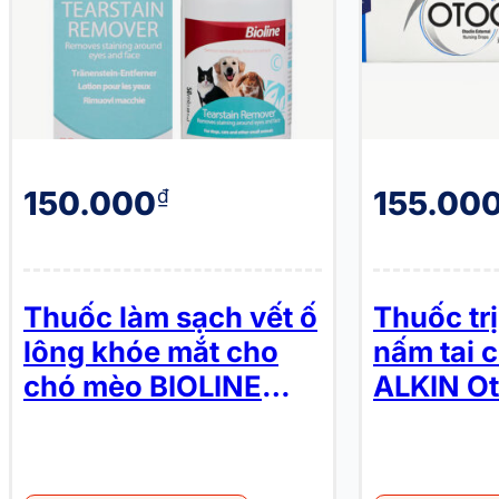
150.000
155.00
₫
Thuốc làm sạch vết ố
Thuốc trị
lông khóe mắt cho
nấm tai 
chó mèo BIOLINE
ALKIN Ot
Tearstain Remover
Nursing 