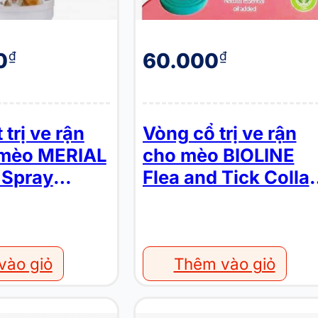
0
60.000
₫
₫
 trị ve rận
Vòng cổ trị ve rận
 mèo MERIAL
cho mèo BIOLINE
 Spray
Flea and Tick Collar
t
for Cats
vào giỏ
Thêm vào giỏ
Vòng cổ trị ve rận cho mèo Magic Herbal Collar For Cat