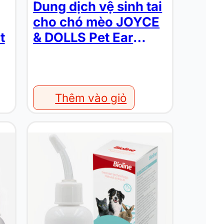
Dung dịch vệ sinh tai
cho chó mèo JOYCE
t
& DOLLS Pet Ear
Cleanser
Thêm vào giỏ
Thuốc nhỏ tai cho chó mèo BIOLINE Ear Care