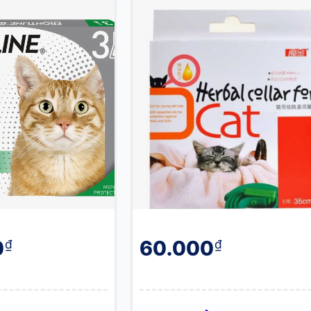
0
60.000
₫
₫