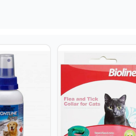
Vòng cổ trị ve rận cho mèo BIOLINE Flea and Tick Collar for Cats