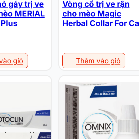
ỏ gáy trị ve
Vòng cổ trị ve rận
 mèo MERIAL
cho mèo Magic
 Plus
Herbal Collar For Ca
vào giỏ
Thêm vào giỏ
Thuốc nhỏ mắt cho chó mèo ALKIN Omnix Ophthalmology Drops