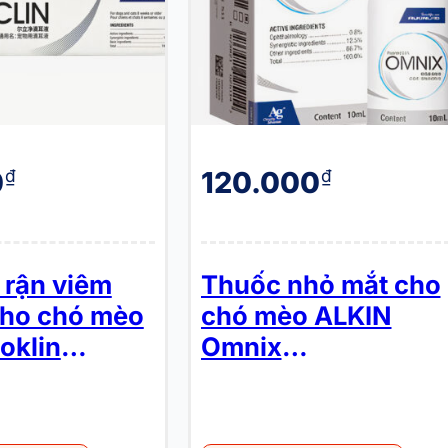
0
120.000
₫
₫
 rận viêm
Thuốc nhỏ mắt cho
cho chó mèo
chó mèo ALKIN
oklin
Omnix
Drops
Ophthalmology
Drops