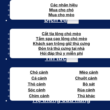
Các nhãn hiệu
Mua cho chó
Mua cho mèo
Dịch vụ
Cắt tỉa lông chó mèo
Tắm spa cạo lông chó mèo
Khách sạn trông giữ thú cưng
Đón trả thú cưng tại nhà
Hỏi đáp thú y miễn phí
Tin tức
Chó cảnh
Mèo cảnh
Cá cảnh
Chuột cảnh
Thỏ cảnh
Bò sát
Sóc cảnh
Rùa cảnh
Chim cảnh
Thú khác
Hệ thống cửa hàng