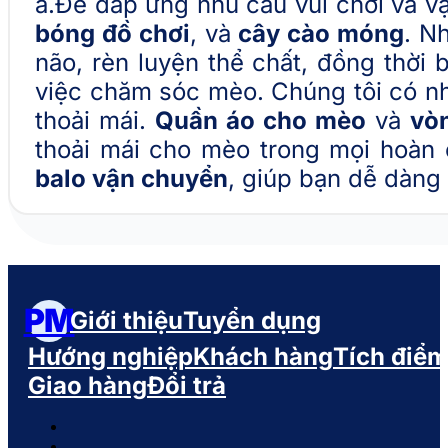
ả.Để đáp ứng nhu cầu vui chơi và v
bóng đồ chơi
, và
cây cào móng
. N
não, rèn luyện thể chất, đồng thời 
việc chăm sóc mèo. Chúng tôi có nh
thoải mái.
Quần áo cho mèo
và
vò
thoải mái cho mèo trong mọi hoàn 
balo vận chuyển
, giúp bạn dễ dàng
PM
Giới thiệu
Tuyển dụng
Hướng nghiệp
Khách hàng
Tích điể
Giao hàng
Đổi trả