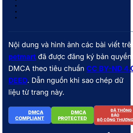
Nội dung và hình ảnh các bài viết trê
petmart
đã được đăng ký bản quyền
DMCA theo tiêu chuẩn
CC BY-ND 4.
DEED
. Dẫn nguồn khi sao chép dữ
liệu từ trang này.
ĐÃ THÔNG
DMCA
DMCA
BÁO
COMPLIANT
PROTECTED
BỘ CÔNG THƯƠN