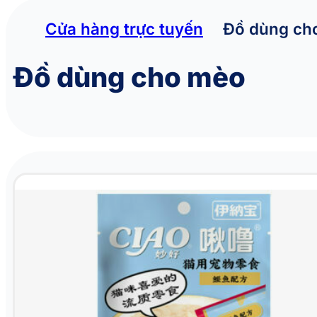
Cửa hàng trực tuyến
Đồ dùng ch
Đồ dùng cho mèo
Súp thưởng cho mèo vị cá chép CIAO Bonito