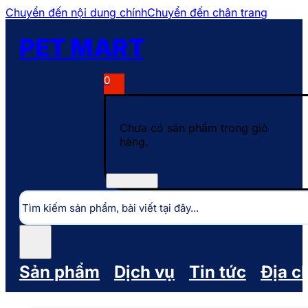
Chuyển đến nội dung chính
Chuyển đến chân trang
PET MART
0
Chưa có sản phẩm trong giỏ
hàng.
Tìm
kiếm
Sản phẩm
Dịch vụ
Tin tức
Địa c