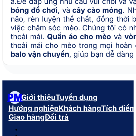
ả.Để đáp ứng nhu cầu vui chơi và v
bóng đồ chơi
, và
cây cào móng
. N
não, rèn luyện thể chất, đồng thời 
việc chăm sóc mèo. Chúng tôi có nh
thoải mái.
Quần áo cho mèo
và
vò
thoải mái cho mèo trong mọi hoàn 
balo vận chuyển
, giúp bạn dễ dàng
PM
Giới thiệu
Tuyển dụng
Hướng nghiệp
Khách hàng
Tích điể
Giao hàng
Đổi trả