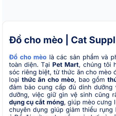
Đồ cho mèo | Cat Suppl
Đồ cho mèo
là các sản phẩm và p
toàn diện. Tại
Pet Mart
, chúng tôi
sóc riêng biệt, từ thức ăn cho mèo
loại
thức ăn cho mèo
, bao gồm
th
đảm bảo cung cấp đủ dinh dưỡng và
dưỡng, việc giữ gìn vệ sinh cũng 
dụng cụ cắt móng
, giúp mèo cưng 
chuyên dụng giúp giảm thiểu rụng 