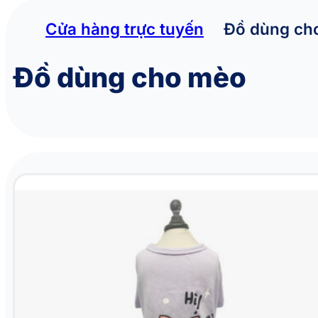
Cửa hàng trực tuyến
Đồ dùng ch
Đồ dùng cho mèo
Quần áo cho chó mèo AMBABY PET 2JXF241