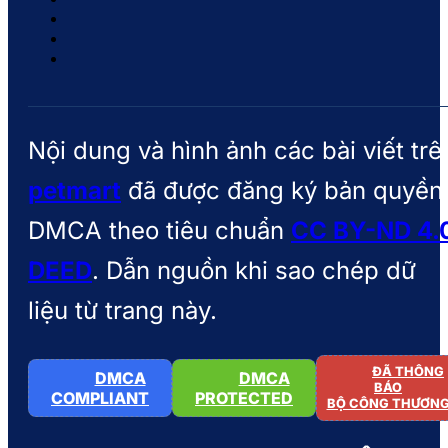
Nội dung và hình ảnh các bài viết trê
petmart
đã được đăng ký bản quyền
DMCA theo tiêu chuẩn
CC BY-ND 4.
DEED
. Dẫn nguồn khi sao chép dữ
liệu từ trang này.
ĐÃ THÔNG
DMCA
DMCA
BÁO
COMPLIANT
PROTECTED
BỘ CÔNG THƯƠN