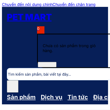
Chuyển đến nội dung chính
Chuyển đến chân trang
PET MART
0
Chưa có sản phẩm trong giỏ
hàng.
Tìm
kiếm
Sản phẩm
Dịch vụ
Tin tức
Địa c