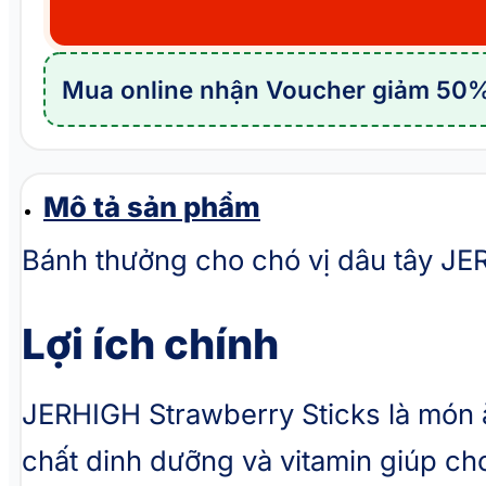
cho
chó
vị
Mua online nhận Voucher giảm 50%
dâu
tây
JERHIGH
Strawberry
Mô tả sản phẩm
Sticks
Bánh thưởng cho chó vị dâu tây JER
số
lượng
Lợi ích chính
JERHIGH Strawberry Sticks là món 
chất dinh dưỡng và vitamin giúp ch