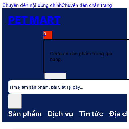
Chuyển đến nội dung chính
Chuyển đến chân trang
PET MART
0
Chưa có sản phẩm trong giỏ
hàng.
Tìm
kiếm
Sản phẩm
Dịch vụ
Tin tức
Địa c