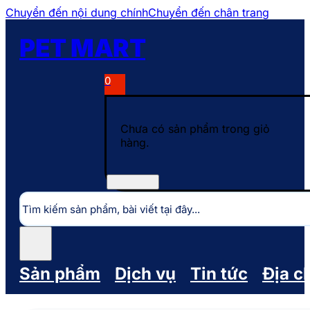
Chuyển đến nội dung chính
Chuyển đến chân trang
PET MART
0
Chưa có sản phẩm trong giỏ
hàng.
Tìm
kiếm
Sản phẩm
Dịch vụ
Tin tức
Địa c