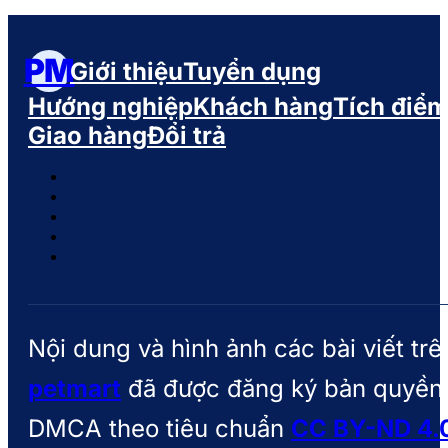
PM
Giới thiệu
Tuyển dụng
Hướng nghiệp
Khách hàng
Tích điể
Giao hàng
Đổi trả
Nội dung và hình ảnh các bài viết trê
petmart
đã được đăng ký bản quyền
DMCA theo tiêu chuẩn
CC BY-ND 4.