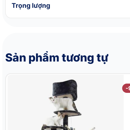
Trọng lượng
Sản phẩm tương tự
Nhà cây cho mèo Cat Tree QQ80039
-