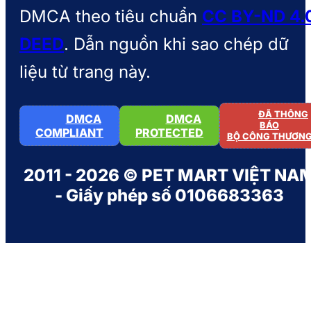
DMCA theo tiêu chuẩn
CC BY-ND 4.
DEED
. Dẫn nguồn khi sao chép dữ
liệu từ trang này.
ĐÃ THÔNG
DMCA
DMCA
BÁO
COMPLIANT
PROTECTED
BỘ CÔNG THƯƠN
2011 - 2026 © PET MART VIỆT NA
- Giấy phép số 0106683363