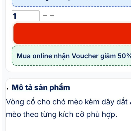
Vòng
cổ
cho
chó
mèo
Mua online nhận Voucher giảm 50%
kèm
dây
dắt
AMBABY
Mô tả sản phẩm
PET
Vòng cổ cho chó mèo kèm dây dắt 
1JXS042
mèo theo từng kích cỡ phù hợp.
số
lượng