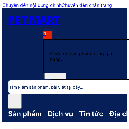
Chuyển đến nội dung chính
Chuyển đến chân trang
PET MART
0
Chưa có sản phẩm trong giỏ
hàng.
Tìm
kiếm
Sản phẩm
Dịch vụ
Tin tức
Địa c