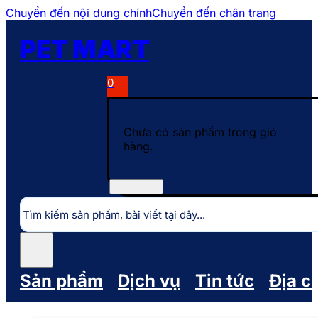
Chuyển đến nội dung chính
Chuyển đến chân trang
PET MART
0
Chưa có sản phẩm trong giỏ
hàng.
Tìm
kiếm
Sản phẩm
Dịch vụ
Tin tức
Địa c