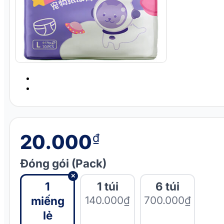
20.000
₫
Đóng gói (Pack)
✕
1
1 túi
6 túi
miếng
140.000₫
700.000₫
lẻ