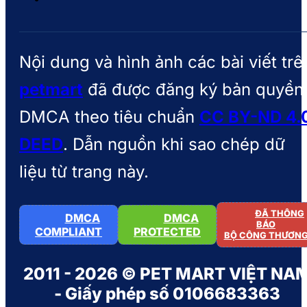
Nội dung và hình ảnh các bài viết trê
petmart
đã được đăng ký bản quyền
DMCA theo tiêu chuẩn
CC BY-ND 4.
DEED
. Dẫn nguồn khi sao chép dữ
liệu từ trang này.
ĐÃ THÔNG
DMCA
DMCA
BÁO
COMPLIANT
PROTECTED
BỘ CÔNG THƯƠN
2011 - 2026 © PET MART VIỆT NA
- Giấy phép số 0106683363