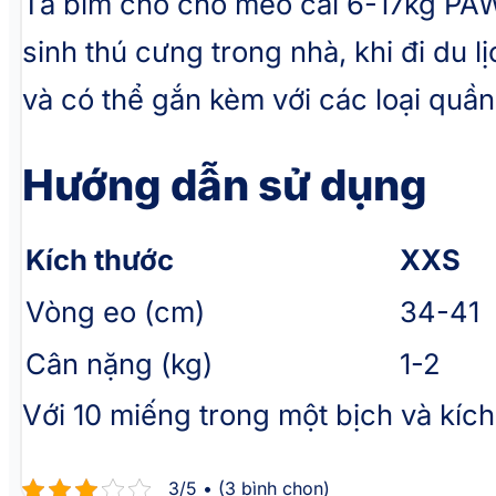
Tã bỉm cho chó mèo cái 6-17kg PAW F
sinh thú cưng trong nhà, khi đi du 
và có thể gắn kèm với các loại quầ
Hướng dẫn sử dụng
Kích thước
XXS
Vòng eo (cm)
34-41
Cân nặng (kg)
1-2
Với 10 miếng trong một bịch và kíc
3/5 • (3 bình chọn)