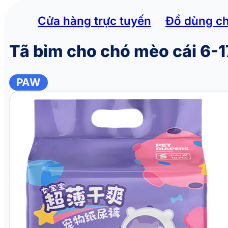
Cửa hàng trực tuyến
Đồ dùng c
Tã bỉm cho chó mèo cái 6-
PAW