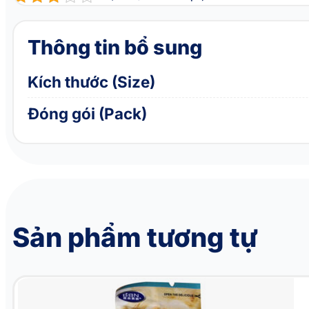
Thông tin bổ sung
Kích thước (Size)
Đóng gói (Pack)
Sản phẩm tương tự
Xương cho chó vị trà xanh BBN 360 Bone Green Tea