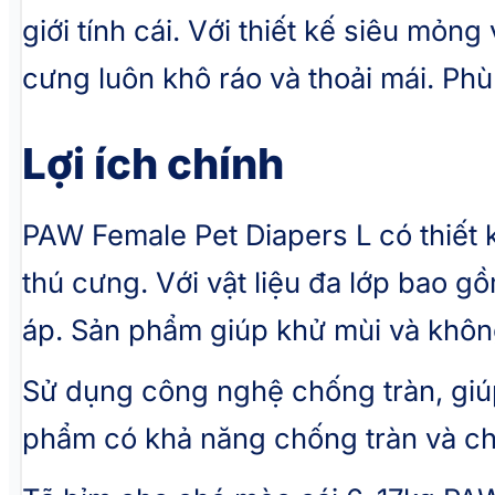
giới tính cái. Với thiết kế siêu mỏ
Diapers
L
cưng luôn khô ráo và thoải mái. Phù
số
lượng
Lợi ích chính
PAW Female Pet Diapers L có thiết 
thú cưng. Với vật liệu đa lớp bao g
áp. Sản phẩm giúp khử mùi và khôn
Sử dụng công nghệ chống tràn, giúp
phẩm có khả năng chống tràn và chịu