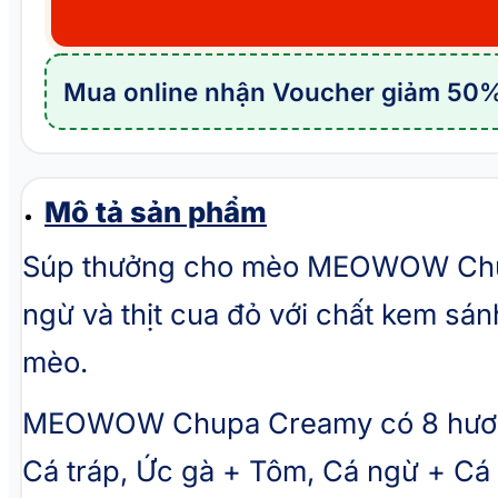
cho
mèo
MEOWOW
Mua online nhận Voucher giảm 50%
Chupa
Creamy
Tuna
Crab
Mô tả sản phẩm
Meat
Súp thưởng cho mèo MEOWOW Chupa 
số
ngừ và thịt cua đỏ với chất kem sá
lượng
mèo.
MEOWOW Chupa Creamy có 8 hương v
Cá tráp, Ức gà + Tôm, Cá ngừ + Cá