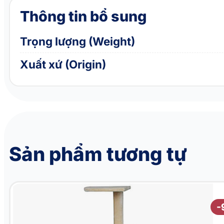
Thông tin bổ sung
Trọng lượng (Weight)
Xuất xứ (Origin)
Sản phẩm tương tự
Nhà cây cho mèo Cat Tree QQ80124B-2
-