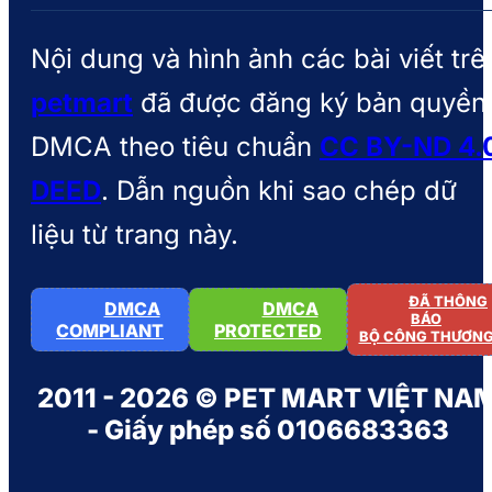
Nội dung và hình ảnh các bài viết trê
petmart
đã được đăng ký bản quyền
DMCA theo tiêu chuẩn
CC BY-ND 4.
DEED
. Dẫn nguồn khi sao chép dữ
liệu từ trang này.
ĐÃ THÔNG
DMCA
DMCA
BÁO
COMPLIANT
PROTECTED
BỘ CÔNG THƯƠN
2011 - 2026 © PET MART VIỆT NA
- Giấy phép số 0106683363