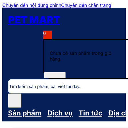
Chuyển đến nội dung chính
Chuyển đến chân trang
PET MART
0
Chưa có sản phẩm trong giỏ
hàng.
Tìm
kiếm
Sản phẩm
Dịch vụ
Tin tức
Địa c