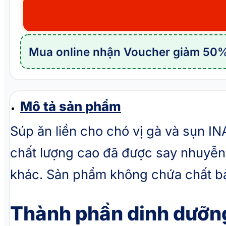
liền
cho
chó
Mua online nhận Voucher giảm 50%
vị
gà
và
sụn
Mô tả sản phẩm
INABA
Súp ăn liền cho chó vị gà và sụn 
WANG
chất lượng cao đã được say nhuyễn.
Chicken
&
khác. Sản phẩm không chứa chất bảo
Cartilage
số
Thành phần dinh dưỡn
lượng