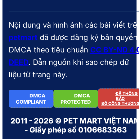
Nội dung và hình ảnh các bài viết trê
petmart
đã được đăng ký bản quyền
DMCA theo tiêu chuẩn
CC BY-ND 4.
DEED
. Dẫn nguồn khi sao chép dữ
liệu từ trang này.
ĐÃ THÔNG
DMCA
DMCA
BÁO
COMPLIANT
PROTECTED
BỘ CÔNG THƯƠN
2011 - 2026 © PET MART VIỆT NA
- Giấy phép số 0106683363