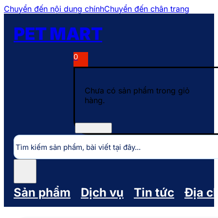
Chuyển đến nội dung chính
Chuyển đến chân trang
PET MART
0
Chưa có sản phẩm trong giỏ
hàng.
Tìm
kiếm
Sản phẩm
Dịch vụ
Tin tức
Địa c