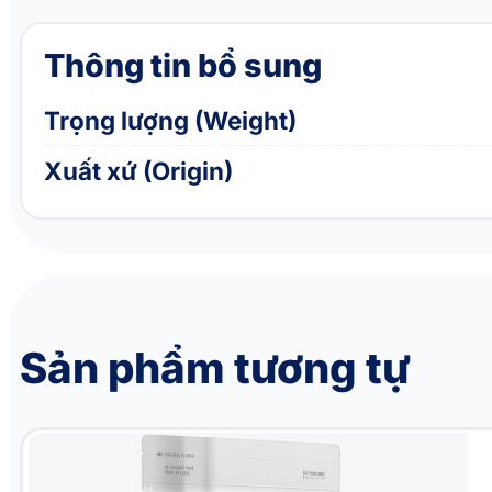
Thông tin bổ sung
Trọng lượng (Weight)
Xuất xứ (Origin)
Sản phẩm tương tự
Thức ăn cho mèo đẹp lông vị cá hồi PURINA PRO PLAN Fussy Beauty