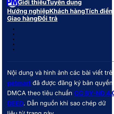
PM
Giới thiệu
Tuyển dụng
Hướng nghiệp
Khách hàng
Tích điể
Giao hàng
Đổi trả
Nội dung và hình ảnh các bài viết trê
petmart
đã được đăng ký bản quyền
DMCA theo tiêu chuẩn
CC BY-ND 4.
DEED
. Dẫn nguồn khi sao chép dữ
liệu từ trang này.