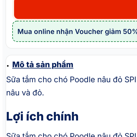
cho
chó
Poodle
Mua online nhận Voucher giảm 50%
nâu
đỏ
SPIRIT
Red
Mô tả sản phẩm
&
Sữa tắm cho chó Poodle nâu đỏ SP
Brown
nâu và đỏ.
Dog
số
lượng
Lợi ích chính
Sữa tắm cho chó Poodle nâu đỏ SPI