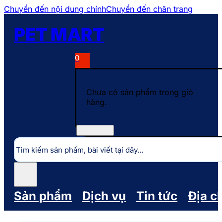
Chuyển đến nội dung chính
Chuyển đến chân trang
PET MART
0
Chưa có sản phẩm trong giỏ
hàng.
Tìm
kiếm
Sản phẩm
Dịch vụ
Tin tức
Địa c