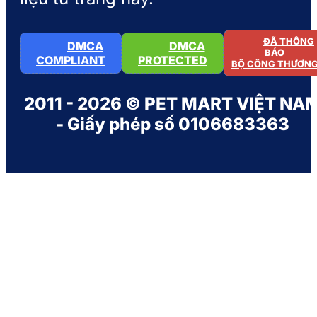
ĐÃ THÔNG
DMCA
DMCA
BÁO
COMPLIANT
PROTECTED
BỘ CÔNG THƯƠN
2011 - 2026 © PET MART VIỆT NA
- Giấy phép số 0106683363