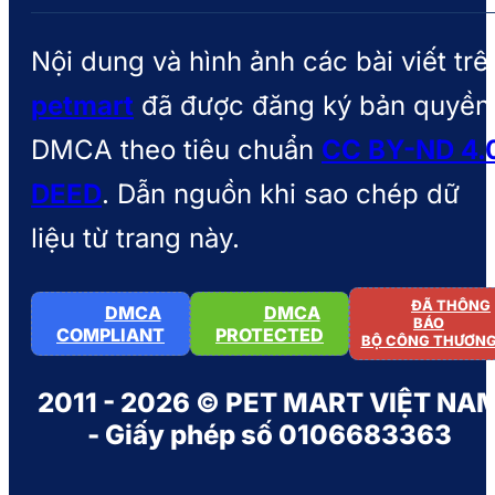
Nội dung và hình ảnh các bài viết trê
petmart
đã được đăng ký bản quyền
DMCA theo tiêu chuẩn
CC BY-ND 4.
DEED
. Dẫn nguồn khi sao chép dữ
liệu từ trang này.
ĐÃ THÔNG
DMCA
DMCA
BÁO
COMPLIANT
PROTECTED
BỘ CÔNG THƯƠN
2011 - 2026 © PET MART VIỆT NA
- Giấy phép số 0106683363