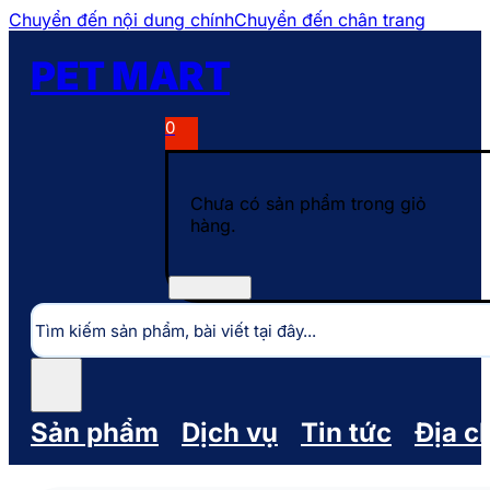
Chuyển đến nội dung chính
Chuyển đến chân trang
PET MART
0
Chưa có sản phẩm trong giỏ
hàng.
Tìm
kiếm
Sản phẩm
Dịch vụ
Tin tức
Địa c