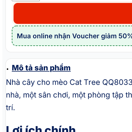
cây
cho
mèo
Cat
Mua online nhận Voucher giảm 50%
Tree
QQ80334A
số
lượng
Mô tả sản phẩm
Nhà cây cho mèo Cat Tree QQ80334A
nhà, một sân chơi, một phòng tập t
trí.
Lợi ích chính