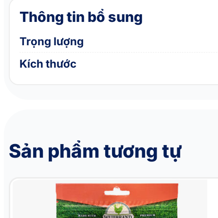
Thông tin bổ sung
Trọng lượng
Kích thước
Sản phẩm tương tự
Bánh thưởng cho chó dạng que vị bí ngô WUJI Jerky Stick Pumpkin Flavor