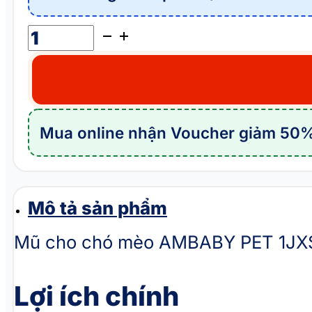
Mũ
cho
chó
mèo
AMBABY
Mua online nhận Voucher giảm 50%
PET
1JXS040
số
lượng
Mô tả sản phẩm
Mũ cho chó mèo AMBABY PET 1JXS0
Lợi ích chính