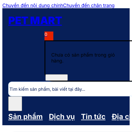
Chuyển đến nội dung chính
Chuyển đến chân trang
PET MART
0
Chưa có sản phẩm trong giỏ
hàng.
Tìm
kiếm
Sản phẩm
Dịch vụ
Tin tức
Địa c