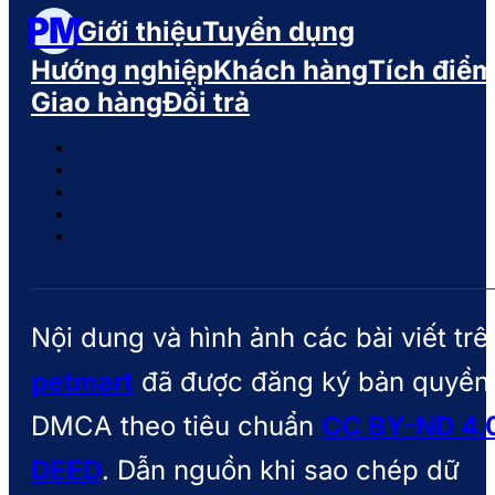
PM
Giới thiệu
Tuyển dụng
Hướng nghiệp
Khách hàng
Tích điể
Giao hàng
Đổi trả
Nội dung và hình ảnh các bài viết trê
petmart
đã được đăng ký bản quyền
DMCA theo tiêu chuẩn
CC BY-ND 4.
DEED
. Dẫn nguồn khi sao chép dữ