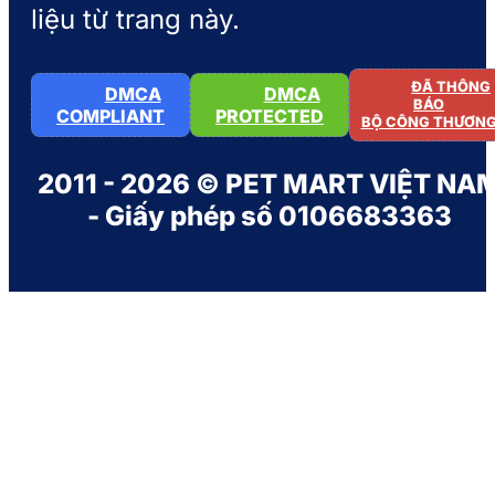
liệu từ trang này.
ĐÃ THÔNG
DMCA
DMCA
BÁO
COMPLIANT
PROTECTED
BỘ CÔNG THƯƠN
2011 - 2026 © PET MART VIỆT NA
- Giấy phép số 0106683363