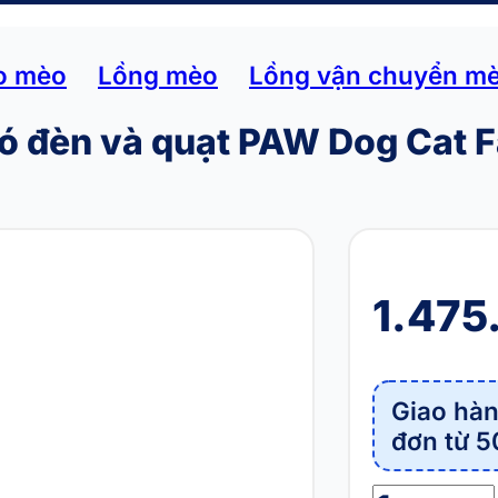
o mèo
Lồng mèo
Lồng vận chuyển m
ó đèn và quạt PAW Dog Cat 
1.475
Giao hàn
đơn từ 5