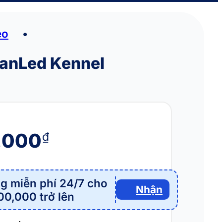
èo
•
FanLed Kennel
.000
₫
g miễn phí 24/7 cho
Nhận
00,000 trở lên