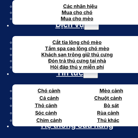
Các nhãn hiệu
Mua cho chó
Mua cho mèo
Dịch vụ
Cắt tỉa lông chó mèo
Tắm spa cạo lông chó mèo
Khách sạn trông giữ thú cưng
Đón trả thú cưng tại nhà
Hỏi đáp thú y miễn phí
Tin tức
Chó cảnh
Mèo cảnh
Cá cảnh
Chuột cảnh
Thỏ cảnh
Bò sát
Sóc cảnh
Rùa cảnh
Chim cảnh
Thú khác
Hệ thống cửa hàng