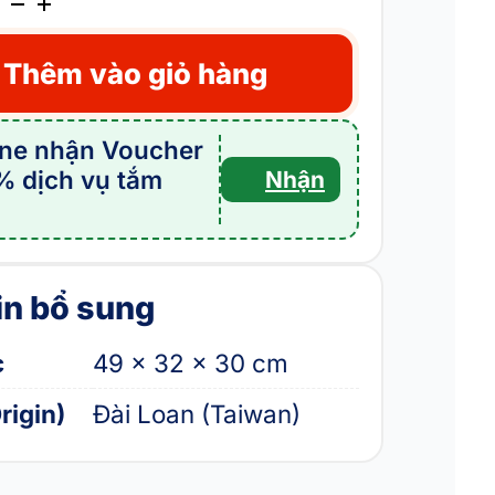
Thêm vào giỏ hàng
ine nhận Voucher
% dịch vụ tắm
Nhận
g
in bổ sung
c
49 × 32 × 30 cm
rigin)
Đài Loan (Taiwan)