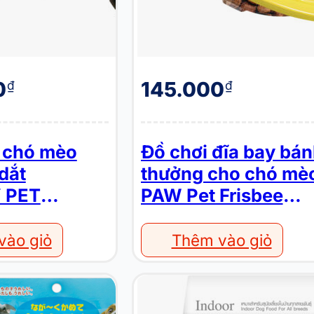
0
145.000
₫
₫
 chó mèo
Đồ chơi đĩa bay bá
dắt
thưởng cho chó mè
 PET
PAW Pet Frisbee
Leakage Toy
vào giỏ
Thêm vào giỏ
Thức ăn hạt mềm cho chó vị trứng thịt gà JERHIGH Meat as Meals Chicken With Egg Formula