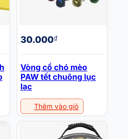
30.000
₫
nh
Vòng cổ chó mèo
o
PAW tết chuông lục
lạc
Thêm vào giỏ
Balo đựng chó mèo nhiều họa tiết LOFFE Pattern Backpack