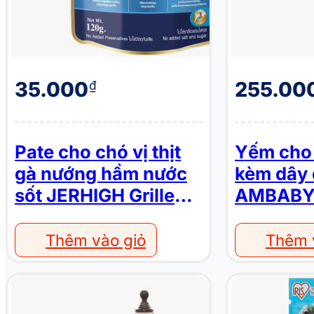
35.000
255.00
₫
Pate cho chó vị thịt
Yếm cho
gà nướng hầm nước
kèm dây 
sốt JERHIGH Grilled
AMBABY
Chicken Chunks In
1JXS009
Gravy
Thêm vào giỏ
Thêm 
Quần áo cho chó mèo AMBABY PET 2JXF106
Xương canxi da bò cho chó vị sữa IRIS OHYAMA GN5M