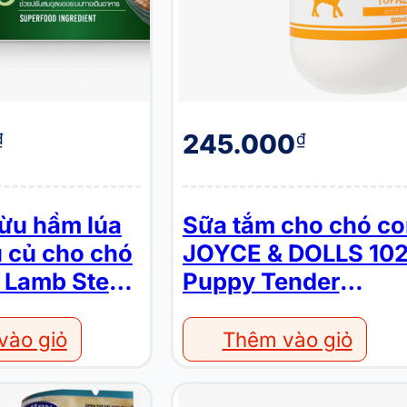
245.000
₫
₫
cừu hầm lúa
Sữa tắm cho chó co
 củ cho chó
JOYCE & DOLLS 10
 Lamb Stew
Puppy Tender
ley Rice
Formula
e
vào giỏ
Thêm vào giỏ
Nệm cho chó mèo BOBBY PET 16RB004