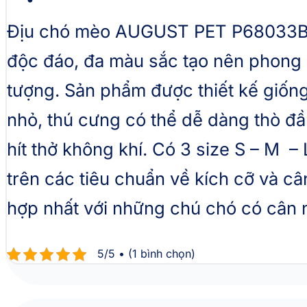
Địu chó mèo AUGUST PET P68033B vớ
độc đáo, đa màu sắc tạo nên phong 
tượng. Sản phẩm được thiết kế giống
nhỏ, thú cưng có thể dễ dàng thò đ
hít thở không khí. Có 3 size S – M –
trên các tiêu chuẩn về kích cỡ và c
hợp nhất với những chú chó có cân n
5/5 • (1 bình chọn)