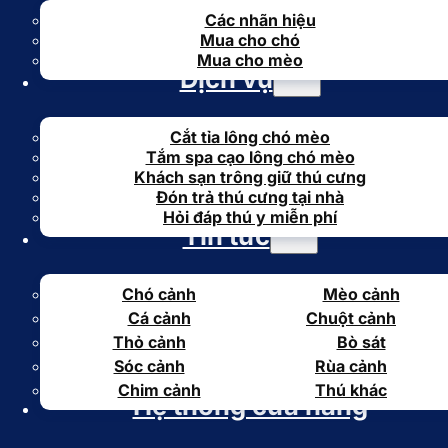
Các nhãn hiệu
Mua cho chó
Mua cho mèo
Dịch vụ
Cắt tỉa lông chó mèo
Tắm spa cạo lông chó mèo
Khách sạn trông giữ thú cưng
Đón trả thú cưng tại nhà
Hỏi đáp thú y miễn phí
Tin tức
Chó cảnh
Mèo cảnh
Cá cảnh
Chuột cảnh
Thỏ cảnh
Bò sát
Sóc cảnh
Rùa cảnh
Chim cảnh
Thú khác
Hệ thống cửa hàng