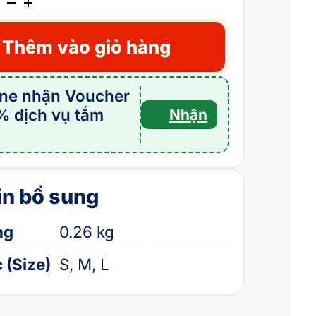
Thêm vào giỏ hàng
ine nhận Voucher
% dịch vụ tắm
Nhận
g
in bổ sung
ng
0.26 kg
 (Size)
S, M, L