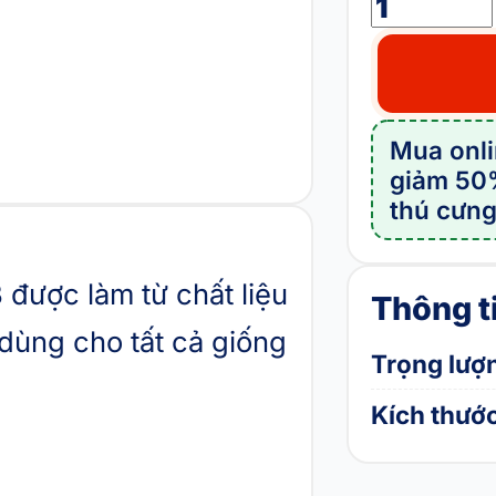
Địu
chó
mèo
AUGUST
PET
Mua onl
P68033B
giảm 50
số
thú cưn
lượng
ược làm từ chất liệu
Thông t
dùng cho tất cả giống
Trọng lượ
Kích thước