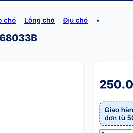
o chó
Lồng chó
Địu chó
•
P68033B
250.
Giao hàn
đơn từ 5