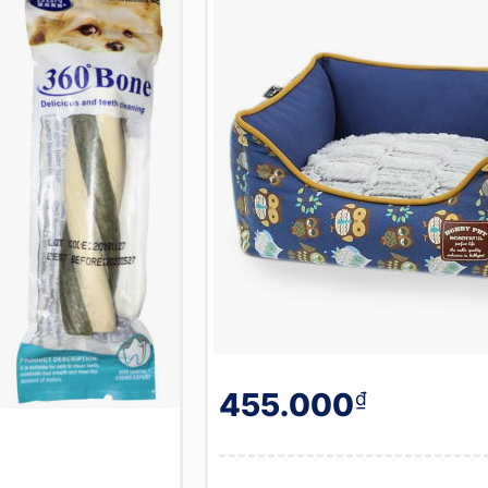
455.000
₫