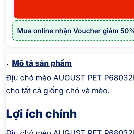
mèo
AUGUST
PET
Mua online nhận Voucher giảm 50%
P68032B
số
lượng
Mô tả sản phẩm
Địu chó mèo AUGUST PET P68032B đ
cho tất cả giống chó và mèo.
Lợi ích chính
Địu chó mèo AUGUST PET P68032B vớ