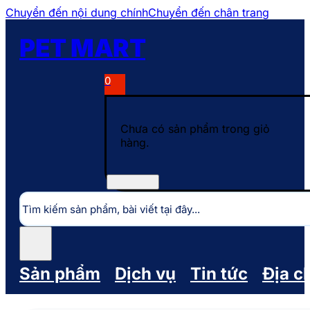
Chuyển đến nội dung chính
Chuyển đến chân trang
PET MART
0
Chưa có sản phẩm trong giỏ
hàng.
Tìm
kiếm
Sản phẩm
Dịch vụ
Tin tức
Địa c