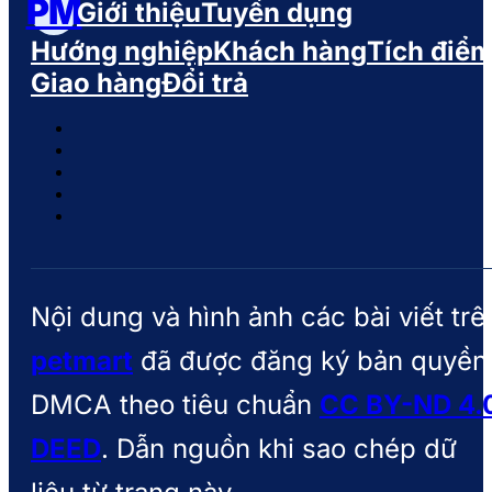
PM
Giới thiệu
Tuyển dụng
Hướng nghiệp
Khách hàng
Tích điể
Giao hàng
Đổi trả
Nội dung và hình ảnh các bài viết trê
petmart
đã được đăng ký bản quyền
DMCA theo tiêu chuẩn
CC BY-ND 4.
DEED
. Dẫn nguồn khi sao chép dữ