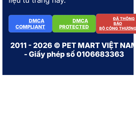
liệu từ trang này.
ĐÃ THÔNG
DMCA
DMCA
BÁO
COMPLIANT
PROTECTED
BỘ CÔNG THƯƠN
2011 - 2026 © PET MART VIỆT NA
- Giấy phép số 0106683363