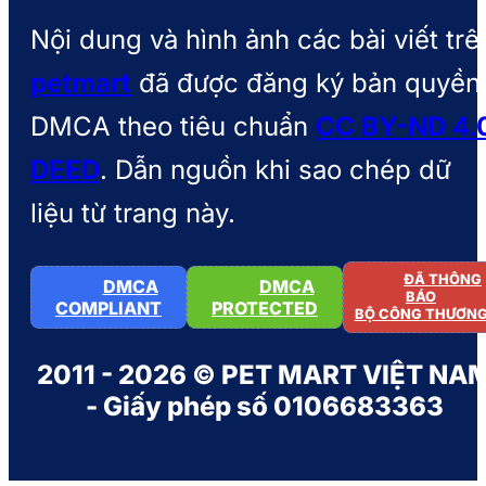
Nội dung và hình ảnh các bài viết trê
petmart
đã được đăng ký bản quyền
DMCA theo tiêu chuẩn
CC BY-ND 4.
DEED
. Dẫn nguồn khi sao chép dữ
liệu từ trang này.
ĐÃ THÔNG
DMCA
DMCA
BÁO
COMPLIANT
PROTECTED
BỘ CÔNG THƯƠN
2011 - 2026 © PET MART VIỆT NA
- Giấy phép số 0106683363