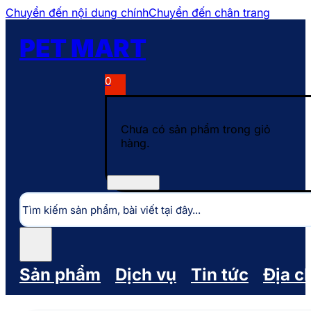
Chuyển đến nội dung chính
Chuyển đến chân trang
PET MART
0
Chưa có sản phẩm trong giỏ
hàng.
Tìm
kiếm
Sản phẩm
Dịch vụ
Tin tức
Địa c