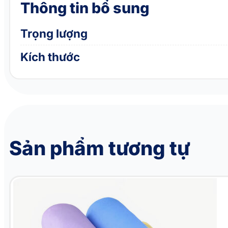
Thông tin bổ sung
Trọng lượng
Kích thước
Sản phẩm tương tự
Khăn tắm cho chó mèo siêu thấm hút PAW Pet Absorbent Hair Towel