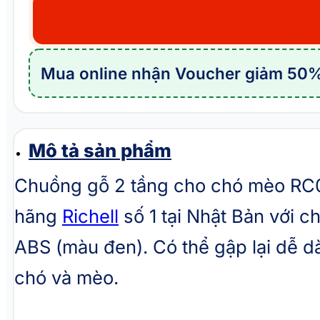
cho
chó
mèo
Mua online nhận Voucher giảm 50%
2
tầng
RICHELL
RC09
Mô tả sản phẩm
số
Chuồng gỗ 2 tầng cho chó mèo RC0
lượng
hãng
Richell
số 1 tại Nhật Bản với ch
ABS (màu đen). Có thể gập lại dễ 
chó và mèo.