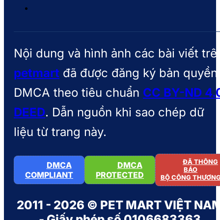
Nội dung và hình ảnh các bài viết trê
petmart
đã được đăng ký bản quyền
DMCA theo tiêu chuẩn
CC BY-ND 4.
DEED
. Dẫn nguồn khi sao chép dữ
liệu từ trang này.
ĐÃ THÔNG
DMCA
DMCA
BÁO
COMPLIANT
PROTECTED
BỘ CÔNG THƯƠN
2011 - 2026 © PET MART VIỆT NA
- Giấy phép số 0106683363