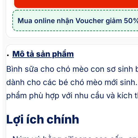
chó
mèo
Mua online nhận Voucher giảm 50%
con
sơ
sinh
bú
Mô tả sản phẩm
PAW
Bình sữa cho chó mèo con sơ sinh bú
Pet
dành cho các bé chó mèo mới sinh.
Silicone
Milk
phẩm phù hợp với nhu cầu và kích 
Bottle
số
Lợi ích chính
lượng