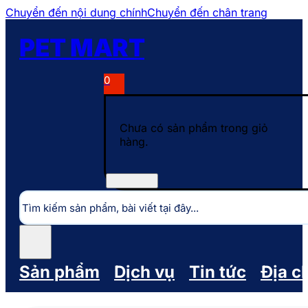
Chuyển đến nội dung chính
Chuyển đến chân trang
PET MART
0
Chưa có sản phẩm trong giỏ
hàng.
Tìm
kiếm
Sản phẩm
Dịch vụ
Tin tức
Địa c