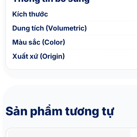
Kích thước
Dung tích (Volumetric)
Màu sắc (Color)
Xuất xứ (Origin)
Sản phẩm tương tự
Yếm cho chó mèo kèm dây dắt AMBABY PET 1JXS053