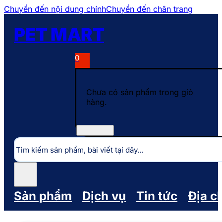
Chuyển đến nội dung chính
Chuyển đến chân trang
PET MART
0
Chưa có sản phẩm trong giỏ
hàng.
Tìm
kiếm
Sản phẩm
Dịch vụ
Tin tức
Địa c