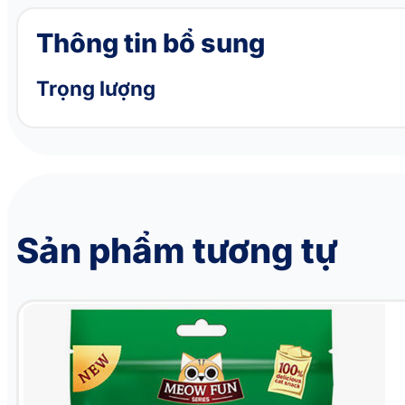
Thông tin bổ sung
Trọng lượng
Sản phẩm tương tự
Bánh thưởng cho mèo vị bạc hà MEOW FUN Peppermint Cod