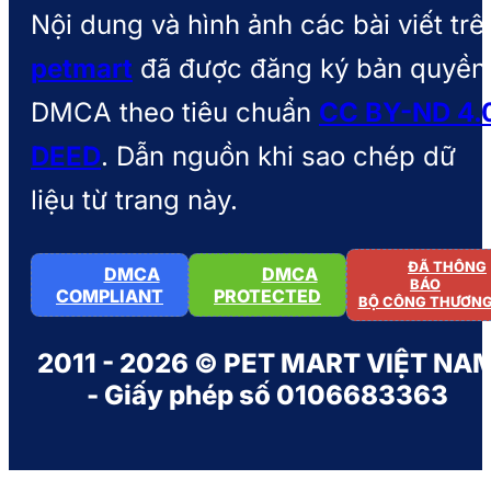
Nội dung và hình ảnh các bài viết trê
petmart
đã được đăng ký bản quyền
DMCA theo tiêu chuẩn
CC BY-ND 4.
DEED
. Dẫn nguồn khi sao chép dữ
liệu từ trang này.
ĐÃ THÔNG
DMCA
DMCA
BÁO
COMPLIANT
PROTECTED
BỘ CÔNG THƯƠN
2011 - 2026 © PET MART VIỆT NA
- Giấy phép số 0106683363