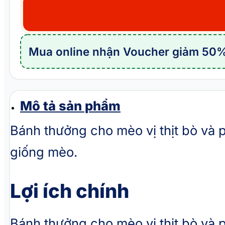
cho
mèo
vị
Mua online nhận Voucher giảm 50%
thịt
bò
và
phô
Mô tả sản phẩm
mai
Bánh thưởng cho mèo vị thịt bò v
MEOW
giống mèo.
FUN
Cheese
Beef
Lợi ích chính
số
lượng
Bánh thưởng cho mèo vị thịt bò v