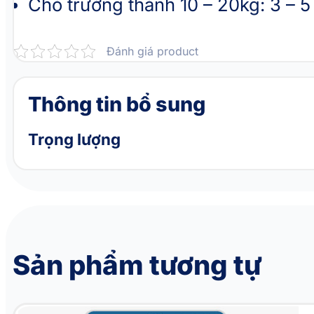
Chó trưởng thành 10 – 20kg: 3 – 
Đánh giá product
Thông tin bổ sung
Trọng lượng
Sản phẩm tương tự
Thịt ức gà nướng sốt canh gà cho chó INABA Chicken Broth