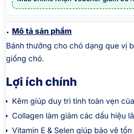
que
vị
bí
ngô
Mô tả sản phẩm
WUJI
Bánh thưởng cho chó dạng que vị bí
Jerky
giống chó.
Stick
Pumpkin
Flavor
Lợi ích chính
số
lượng
Kẽm giúp duy trì tính toàn vẹn của
Collagen làm giảm các dấu hiệu l
Vitamin E & Selen giúp bảo vệ tổn