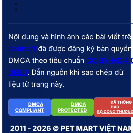
Nội dung và hình ảnh các bài viết trê
petmart
đã được đăng ký bản quyền
DMCA theo tiêu chuẩn
CC BY-ND 4.
DEED
. Dẫn nguồn khi sao chép dữ
liệu từ trang này.
ĐÃ THÔNG
DMCA
DMCA
BÁO
COMPLIANT
PROTECTED
BỘ CÔNG THƯƠN
2011 - 2026 © PET MART VIỆT NA