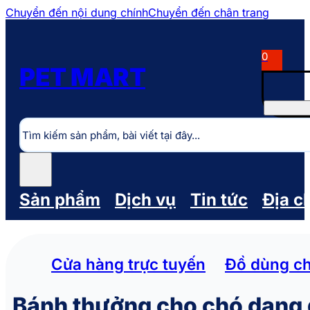
Chuyển đến nội dung chính
Chuyển đến chân trang
0
PET MART
Tìm
kiếm
Sản phẩm
Dịch vụ
Tin tức
Địa c
Cửa hàng trực tuyến
Đồ dùng c
Bánh thưởng cho chó dạng q